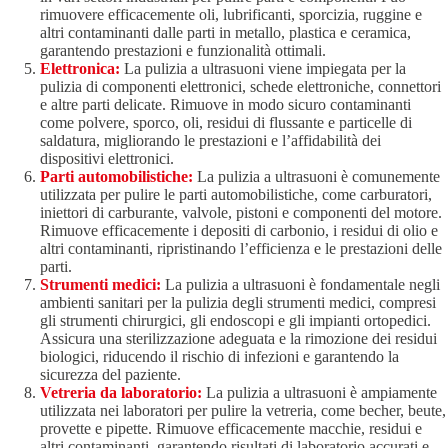
rimuovere efficacemente oli, lubrificanti, sporcizia, ruggine e
altri contaminanti dalle parti in metallo, plastica e ceramica,
garantendo prestazioni e funzionalità ottimali.
Elettronica:
La pulizia a ultrasuoni viene impiegata per la
pulizia di componenti elettronici, schede elettroniche, connettori
e altre parti delicate. Rimuove in modo sicuro contaminanti
come polvere, sporco, oli, residui di flussante e particelle di
saldatura, migliorando le prestazioni e l’affidabilità dei
dispositivi elettronici.
Parti automobilistiche:
La pulizia a ultrasuoni è comunemente
utilizzata per pulire le parti automobilistiche, come carburatori,
iniettori di carburante, valvole, pistoni e componenti del motore.
Rimuove efficacemente i depositi di carbonio, i residui di olio e
altri contaminanti, ripristinando l’efficienza e le prestazioni delle
parti.
Strumenti medici:
La pulizia a ultrasuoni è fondamentale negli
ambienti sanitari per la pulizia degli strumenti medici, compresi
gli strumenti chirurgici, gli endoscopi e gli impianti ortopedici.
Assicura una sterilizzazione adeguata e la rimozione dei residui
biologici, riducendo il rischio di infezioni e garantendo la
sicurezza del paziente.
Vetreria da laboratorio:
La pulizia a ultrasuoni è ampiamente
utilizzata nei laboratori per pulire la vetreria, come becher, beute,
provette e pipette. Rimuove efficacemente macchie, residui e
altri contaminanti, garantendo risultati di laboratorio accurati e