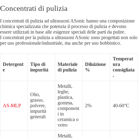
Concentrati di pulizia
I concentrati di pulizia ad ultrasuoni ASonic hanno una composizione
chimica specializzata che potenzia il processo di pulizia e devono
essere utilizzati in base alle esigenze speciali delle parti da pulire.
I concentrati per la pulizia a ultrasuoni ASonic sono progettati non solo
per uso professionale/industriale, ma anche per uso hobbistico.
Temperat
Detergent
Tipo di
Materiale
Diluizione
ura
e
impurità
di pulizia
%
consigliata
.
Metalli,
leghe,
Olio,
plastica,
grasso,
gomma,
AS-MLP
polvere,
2%
40-60°C
component
impurità
i in
generali
ceramica o
vetro
Metalli,