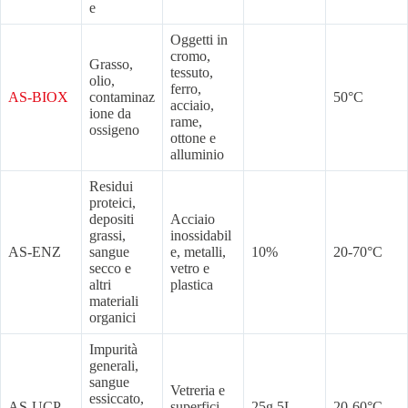
e
Oggetti in
cromo,
Grasso,
tessuto,
olio,
ferro,
AS-BIOX
contaminaz
50°C
acciaio,
ione da
rame,
ossigeno
ottone e
alluminio
Residui
proteici,
depositi
Acciaio
grassi,
inossidabil
AS-ENZ
sangue
e, metalli,
10%
20-70°C
secco e
vetro e
altri
plastica
materiali
organici
Impurità
generali,
sangue
Vetreria e
essiccato,
AS-UCP
superfici
25g 5L
20-60°C