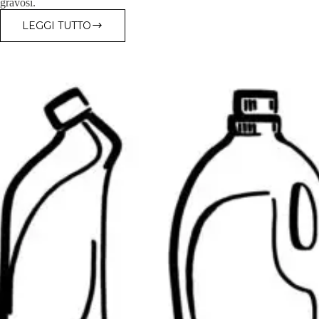
gravosi.
LEGGI TUTTO
DIMENSIONI
DEL
SERBATOIO
E
DEL
CESTELLO
DEI
PRODOTTI
ASONIC
PRO
&
MED