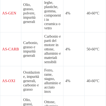
leghe,
Olio,
plastiche,
grasso,
gomma,
AS-GEN
polvere,
4%
40-60°C
component
impurità
i in
generali
ceramica o
vetro
Carbonio e
parti del
Carbonio,
motore in
grasso e
AS-CARB
ottone,
4%
50-60°C
impurità
alluminio e
generali
materiali
sensibili
Ferro,
Ossidazion
rame,
e, impurità
stagno,
AS-OXI
generali,
4%
40-60°C
alluminio e
carbonio e
acciaio
grasso
inox
Olio,
Ottone,
grassi,