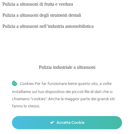
Pulizia a ultrasuoni di frutta e verdura
Pulizia a ultrasuoni degli strumenti dentali
Pulizia a ultrasuoni nell’industria automobilistica
BLOG
Pulizia industriale a ultrasuoni
Pulitore a ultrasuoni nei saloni di bellezza
Cookies Per far funzionare bene questo sito, a volte
Pulizia a ultrasuoni nell’industria grafica
installiamo sul tuo dispositivo dei piccoli file di dati che si
chiamano "cookies". Anche la maggior parte dei grandi siti
Pulizia dei componenti elettronici
fanno lo stesso.
Pulizia a ultrasuoni nell’industria alimentare
Pulizia a ultrasuoni nell’industria aeronautica
Accetta Cookie