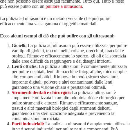
che non possono essere asciugati facilmente. Tutto qui. Tutto il resto
può essere pulito con un
pulitore a ultrasuoni
.
La pulizia ad ultrasuoni è un metodo versatile che può pulire
efficacemente una vasta gamma di oggetti e materiali.
Ecco alcuni esempi di ciò che può pulire con gli ultrasuoni:
Gioielli:
La pulizia ad ultrasuoni può essere utilizzata per pulire
vari tipi di gioielli, tra cui anelli, collane, orecchini, bracciali e
orologi. Rimuove efficacemente lo sporco, gli oli e la sporcizia
dalle aree difficili da raggiungere e dai disegni intricati.
Lenti ottiche:
La pulizia a ultrasuoni è comunemente utilizzata
per pulire occhiali, lenti di macchine fotografiche, microscopi e
altri componenti ottici. Rimuove in modo sicuro sbavature,
impronte digitali, polvere e altri contaminanti dalle lenti,
garantendo una visione chiara e prestazioni ottimali.
Strumenti dentali e chirurgici:
La pulizia a ultrasuoni è
ampiamente utilizzata in ambito odontoiatrico e chirurgico per
pulire strumenti e attrezzi. Rimuove efficacemente sangue,
tessuti e altri materiali biologici dagli strumenti delicati,
garantendo una sterilizzazione adeguata e prevenendo la
contaminazione incrociata.
Parti industriali:
La pulizia a ultrasuoni è ampiamente utilizzata
in vari settori industriali per pulire parti e componenti. Può