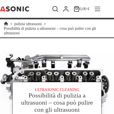
Salta
al
0,00
€
Carrello
contenuto
pulizia ultrasuoni
Home
Possibilità di pulizia a ultrasuoni – cosa può pulire con gli
ultrasuoni
ULTRASONIC CLEANING
Possibilità di pulizia a
ultrasuoni – cosa può pulire
con gli ultrasuoni