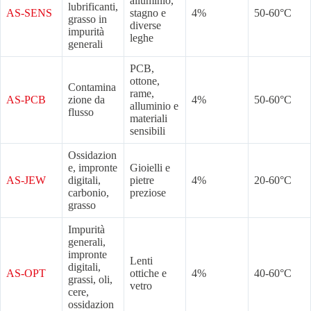
alluminio,
lubrificanti,
AS-SENS
stagno e
4%
50-60°C
grasso in
diverse
impurità
leghe
generali
PCB,
ottone,
Contamina
rame,
AS-PCB
zione da
4%
50-60°C
alluminio e
flusso
materiali
sensibili
Ossidazion
e, impronte
Gioielli e
AS-JEW
digitali,
pietre
4%
20-60°C
carbonio,
preziose
grasso
Impurità
generali,
impronte
Lenti
digitali,
AS-OPT
ottiche e
4%
40-60°C
grassi, oli,
vetro
cere,
ossidazion