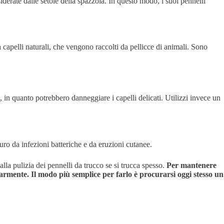
derate dalle setole della spazzola. In questo modo, i suoi pennelli
a capelli naturali, che vengono raccolti da pellicce di animali. Sono
, in quanto potrebbero danneggiare i capelli delicati. Utilizzi invece un
uro da infezioni batteriche e da eruzioni cutanee.
alla pulizia dei pennelli da trucco se si trucca spesso.
Per mantenere
regolarmente. Il modo più semplice per farlo è procurarsi oggi stesso un