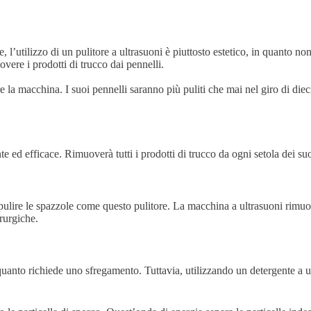
, l’utilizzo di un pulitore a ultrasuoni è piuttosto estetico, in quanto n
ere i prodotti di trucco dai pennelli.
la macchina. I suoi pennelli saranno più puliti che mai nel giro di dieci
nte ed efficace. Rimuoverà tutti i prodotti di trucco da ogni setola dei s
lire le spazzole come questo pulitore. La macchina a ultrasuoni rimuove tu
rurgiche.
uanto richiede uno sfregamento. Tuttavia, utilizzando un detergente a ult