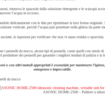
rasuoni, rimuova le spazzole dalla soluzione detergente e le sciacqui ac
rimuovere l’acqua in eccesso.
dole delicatamente con le dita per ripristinare la loro forma originale.
posizione verticale, perché l’acqua può penetrare nella ghiera (la parte meta
iutte, le ispezioni per verificare che non vi siano residui o sporcizia. S
er i pennelli da trucco, alcuni tipi di pennelli, come quelli con setole d
 produttore dei pennelli per garantire i migliori risultati di pulizia e la 
suoni o con altri metodi appropriati è essenziale per mantenere l’igien
omogenea e impeccabile.
nelli da trucco
ASONIC HOME-2500 – Pulitore a ultrasuo