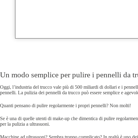
Un modo semplice per pulire i pennelli da t
Oggi, l’industria del trucco vale più di 500 miliardi di dollari e i penn
pennelli. La pulizia dei pennelli da trucco può essere semplice e agevole 
Quanti pensano di pulire regolarmente i propri pennelli? Non molti!
Se è una di quelle utenti di make-up che dimentica di pulire regolarmente
per la pulizia a ultrasuoni.
Macchine ad ultrasuoni? Sembra troppo complicato? In realtà è uno dei m