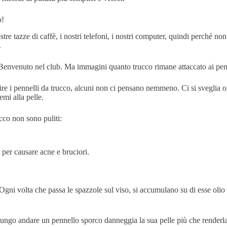
o!
tre tazze di caffè, i nostri telefoni, i nostri computer, quindi perché no
.
o? Benvenuto nel club. Ma immagini quanto trucco rimane attaccato ai pen
ire i pennelli da trucco, alcuni non ci pensano nemmeno. Ci si sveglia og
emi alla pelle.
cco non sono puliti:
o per causare acne e bruciori.
gni volta che passa le spazzole sul viso, si accumulano su di esse olio e 
a lungo andare un pennello sporco danneggia la sua pelle più che renderla