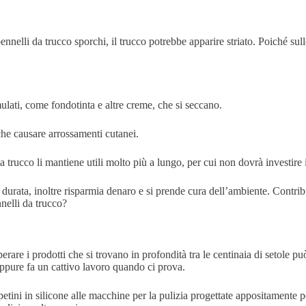
ennelli da trucco sporchi, il trucco potrebbe apparire striato. Poiché sulle
ulati, come fondotinta e altre creme, che si seccano.
nche causare arrossamenti cutanei.
i da trucco li mantiene utili molto più a lungo, per cui non dovrà investire
 durata, inoltre risparmia denaro e si prende cura dell’ambiente. Contri
nelli da trucco?
erare i prodotti che si trovano in profondità tra le centinaia di setole pu
 oppure fa un cattivo lavoro quando ci prova.
ppetini in silicone alle macchine per la pulizia progettate appositamente p