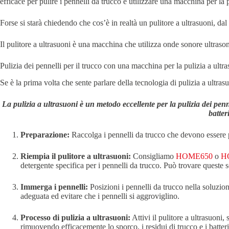
efficace per pulire i pennelli da trucco è utilizzare una macchina per la p
Forse si starà chiedendo che cos’è in realtà un pulitore a ultrasuoni, d
Il pulitore a ultrasuoni è una macchina che utilizza onde sonore ultrasoni
Pulizia dei pennelli per il trucco con una macchina per la pulizia a ultr
Se è la prima volta che sente parlare della tecnologia di pulizia a ultras
La pulizia a ultrasuoni è un metodo eccellente per la pulizia dei penn
batter
Preparazione:
Raccolga i pennelli da trucco che devono essere pulit
Riempia il pulitore a ultrasuoni:
Consigliamo
HOME650
o
H
detergente specifica per i pennelli da trucco. Può trovare queste so
Immerga i pennelli:
Posizioni i pennelli da trucco nella soluzio
adeguata ed evitare che i pennelli si aggroviglino.
Processo di pulizia a ultrasuoni:
Attivi il pulitore a ultrasuoni
rimuovendo efficacemente lo sporco, i residui di trucco e i batteri