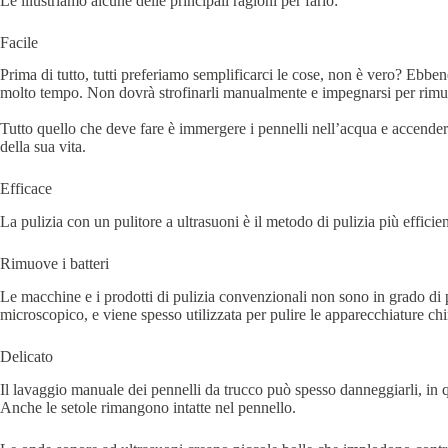
Le illustriamo alcune delle principali ragioni per farlo:
Facile
Prima di tutto, tutti preferiamo semplificarci le cose, non è vero? Ebbene
molto tempo. Non dovrà strofinarli manualmente e impegnarsi per rimuov
Tutto quello che deve fare è immergere i pennelli nell’acqua e accendere 
della sua vita.
Efficace
La pulizia con un pulitore a ultrasuoni è il metodo di pulizia più efficie
Rimuove i batteri
Le macchine e i prodotti di pulizia convenzionali non sono in grado di pu
microscopico, e viene spesso utilizzata per pulire le apparecchiature chi
Delicato
Il lavaggio manuale dei pennelli da trucco può spesso danneggiarli, in q
Anche le setole rimangono intatte nel pennello.