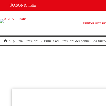
Salta
ASONIC Italia
al
contenuto
Pulitori ultrasu
pulizia ultrasuoni
Pulizia ad ultrasuoni dei pennelli da trucc
Home