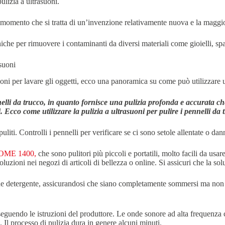
ulizia a ultrasuoni.
al momento che si tratta di un’invenzione relativamente nuova e la maggi
che per rimuovere i contaminanti da diversi materiali come gioielli, spazz
asuoni
uoni per lavare gli oggetti, ecco una panoramica su come può utilizzare un
elli da trucco, in quanto fornisce una pulizia profonda e accurata che
i. Ecco come utilizzare la pulizia a ultrasuoni per pulire i pennelli da 
i. Controlli i pennelli per verificare se ci sono setole allentate o danni e
OME 1400
,
che sono pulitori più piccoli e portatili, molto facili da usa
luzioni nei negozi di articoli di bellezza o online. Si assicuri che la so
ne detergente, assicurandosi che siano completamente sommersi ma non sov
, seguendo le istruzioni del produttore. Le onde sonore ad alta frequenz
. Il processo di pulizia dura in genere alcuni minuti.