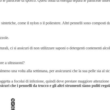
e particelle di sporco. Quest’onda di energia separa le particelle indesi
sintetiche, come il nylon o il poliestere. Altri pennelli sono composti d
azzole.
ali, ci si assicuri di non utilizzare saponi o detergenti contenenti alcol
ore a ultrasuoni?
eno una volta alla settimana, per assicurarsi che la sua pelle sia al sic
 soggetta a focolai di infezione, quindi deve prestare maggiore attenzione 
i assicuri che i pennelli da trucco e gli altri strumenti siano puliti 