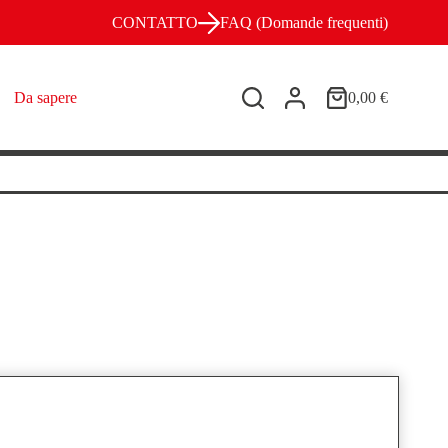
CONTATTO
FAQ (Domande frequenti)
Da sapere
0,00
€
Carrello