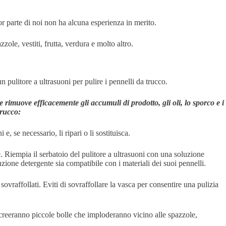
or parte di noi non ha alcuna esperienza in merito.
ole, vestiti, frutta, verdura e molto altro.
 pulitore a ultrasuoni per pulire i pennelli da trucco.
 rimuove efficacemente gli accumuli di prodotto, gli oli, lo sporco e i
trucco:
, se necessario, li ripari o li sostituisca.
re. Riempia il serbatoio del pulitore a ultrasuoni con una soluzione
luzione detergente sia compatibile con i materiali dei suoi pennelli.
raffollati. Eviti di sovraffollare la vasca per consentire una pulizia
a creeranno piccole bolle che imploderanno vicino alle spazzole,