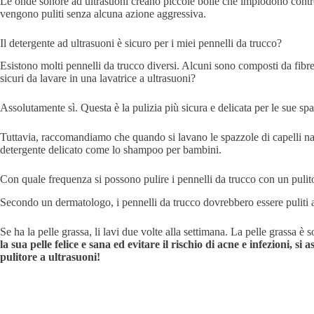
Le onde sonore ad ultrasuoni creano piccole bolle che implodono contro l
vengono puliti senza alcuna azione aggressiva.
Il detergente ad ultrasuoni è sicuro per i miei pennelli da trucco?
Esistono molti pennelli da trucco diversi. Alcuni sono composti da fibre 
sicuri da lavare in una lavatrice a ultrasuoni?
Assolutamente sì. Questa è la pulizia più sicura e delicata per le sue sp
Tuttavia, raccomandiamo che quando si lavano le spazzole di capelli natur
detergente delicato come lo shampoo per bambini.
Con quale frequenza si possono pulire i pennelli da trucco con un pulit
Secondo un dermatologo, i pennelli da trucco dovrebbero essere puliti alm
Se ha la pelle grassa, li lavi due volte alla settimana. La pelle grassa è
la sua pelle felice e sana ed evitare il rischio di acne e infezioni, s
pulitore a ultrasuoni!