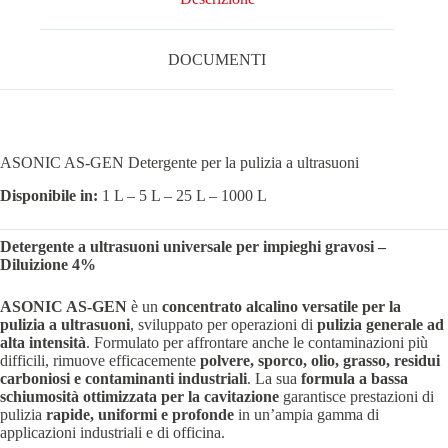
DOCUMENTI
ASONIC AS-GEN Detergente per la pulizia a ultrasuoni
Disponibile in:
1 L – 5 L – 25 L – 1000 L
Detergente a ultrasuoni universale per impieghi gravosi –
Diluizione 4%
ASONIC AS-GEN
è un
concentrato alcalino versatile per la
pulizia a ultrasuoni
, sviluppato per operazioni di
pulizia generale ad
alta intensità
. Formulato per affrontare anche le contaminazioni più
difficili, rimuove efficacemente
polvere, sporco, olio, grasso, residui
carboniosi e contaminanti industriali
. La sua
formula a bassa
schiumosità ottimizzata per la cavitazione
garantisce prestazioni di
pulizia
rapide, uniformi e profonde
in un’ampia gamma di
applicazioni industriali e di officina.