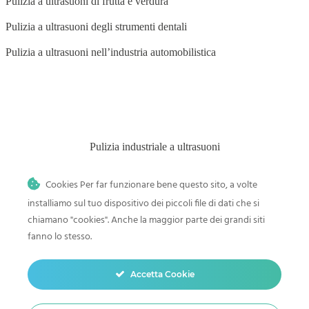
Pulizia a ultrasuoni di frutta e verdura
Pulizia a ultrasuoni degli strumenti dentali
Pulizia a ultrasuoni nell’industria automobilistica
BLOG
Pulizia industriale a ultrasuoni
Pulitore a ultrasuoni nei saloni di bellezza
Cookies Per far funzionare bene questo sito, a volte
Pulizia a ultrasuoni nell’industria grafica
installiamo sul tuo dispositivo dei piccoli file di dati che si
chiamano "cookies". Anche la maggior parte dei grandi siti
Pulizia dei componenti elettronici
fanno lo stesso.
Pulizia a ultrasuoni nell’industria alimentare
Pulizia a ultrasuoni nell’industria aeronautica
Accetta Cookie