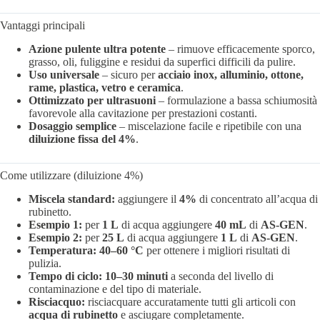
Vantaggi principali
Azione pulente ultra potente
– rimuove efficacemente sporco,
grasso, oli, fuliggine e residui da superfici difficili da pulire.
Uso universale
– sicuro per
acciaio inox, alluminio, ottone,
rame, plastica, vetro e ceramica
.
Ottimizzato per ultrasuoni
– formulazione a bassa schiumosità
favorevole alla cavitazione per prestazioni costanti.
Dosaggio semplice
– miscelazione facile e ripetibile con una
diluizione fissa del 4%
.
Come utilizzare (diluizione 4%)
Miscela standard:
aggiungere il
4%
di concentrato all’acqua di
rubinetto.
Esempio 1:
per
1 L
di acqua aggiungere
40 mL
di
AS-GEN
.
Esempio 2:
per
25 L
di acqua aggiungere
1 L
di
AS-GEN
.
Temperatura:
40–60 °C
per ottenere i migliori risultati di
pulizia.
Tempo di ciclo:
10–30 minuti
a seconda del livello di
contaminazione e del tipo di materiale.
Risciacquo:
risciacquare accuratamente tutti gli articoli con
acqua di rubinetto
e asciugare completamente.