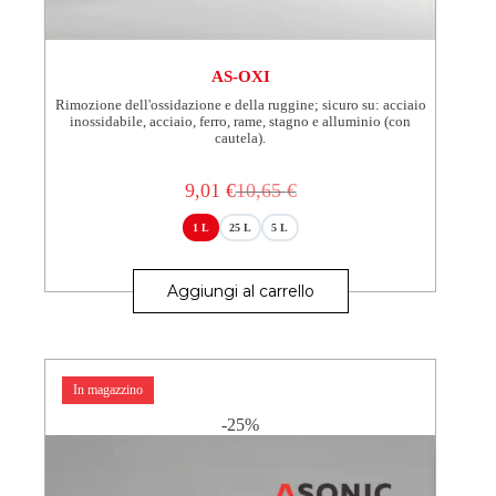
AS-OXI
Rimozione dell'ossidazione e della ruggine; sicuro su: acciaio
inossidabile, acciaio, ferro, rame, stagno e alluminio (con
cautela).
9,01
€
10,65
€
Il
Il
prezzo
prezzo
1 L
25 L
5 L
originale
attuale
era:
è:
Questo
10,65 €.
9,01 €.
prodotto
Aggiungi al carrello
ha
più
varianti.
Le
opzioni
In magazzino
possono
essere
-25%
scelte
nella
pagina