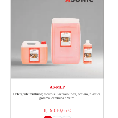
del
prodotto
AS-MLP
Detergente multiuso; sicuro su: acciaio inox, acciaio, plastica,
gomma, ceramica e vetro.
8,19
€
10,65
€
Il
Il
prezzo
prezzo