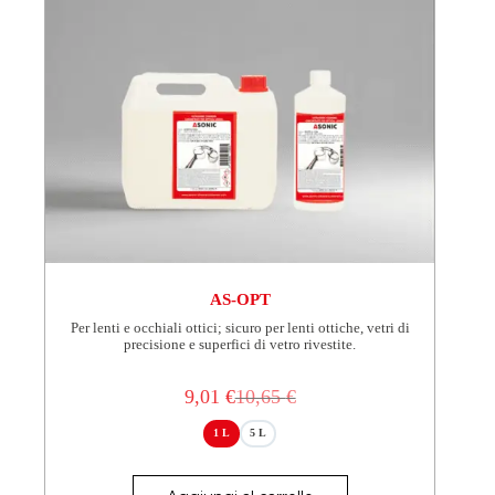
AS-OPT
Per lenti e occhiali ottici; sicuro per lenti ottiche, vetri di
precisione e superfici di vetro rivestite.
9,01
€
10,65
€
Il
Il
prezzo
prezzo
1 L
5 L
originale
attuale
era:
è:
Questo
10,65 €.
9,01 €.
prodotto