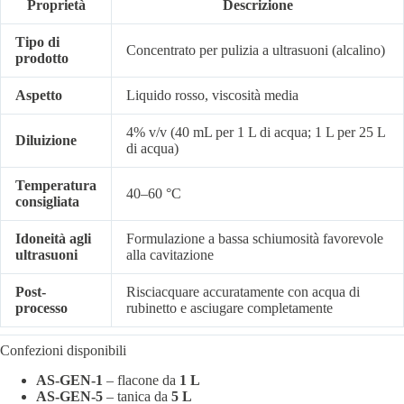
Proprietà
Descrizione
Tipo di
Concentrato per pulizia a ultrasuoni (alcalino)
prodotto
Aspetto
Liquido rosso, viscosità media
4% v/v (40 mL per 1 L di acqua; 1 L per 25 L
Diluizione
di acqua)
Temperatura
40–60 °C
consigliata
Idoneità agli
Formulazione a bassa schiumosità favorevole
ultrasuoni
alla cavitazione
Post-
Risciacquare accuratamente con acqua di
processo
rubinetto e asciugare completamente
Confezioni disponibili
AS-GEN-1
– flacone da
1 L
AS-GEN-5
– tanica da
5 L