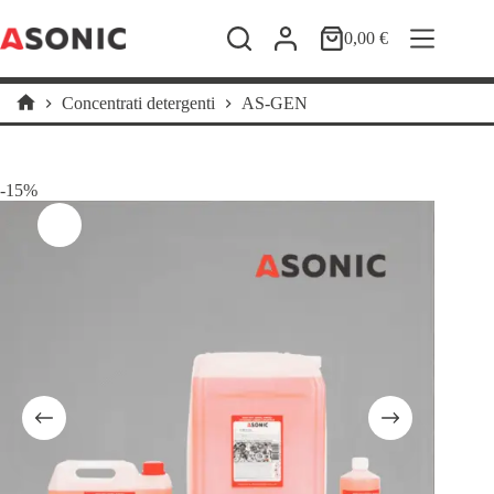
Salta
al
0,00
€
Carrello
contenuto
Concentrati detergenti
AS-GEN
Home
-15%