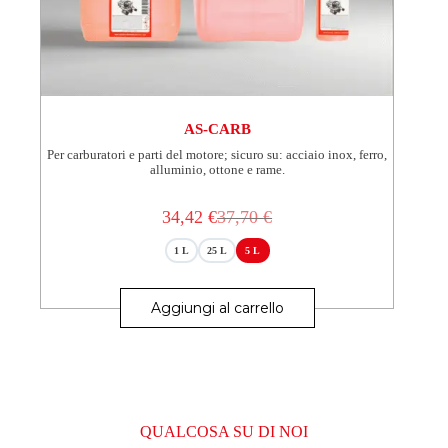
AS-CARB
Per carburatori e parti del motore; sicuro su: acciaio inox, ferro,
alluminio, ottone e rame.
34,42
€
37,70
€
Il
Il
prezzo
prezzo
1 L
25 L
5 L
originale
attuale
era:
è:
Questo
37,70 €.
34,42 €.
prodotto
Aggiungi al carrello
ha
più
varianti.
Le
opzioni
possono
essere
QUALCOSA SU DI NOI
scelte