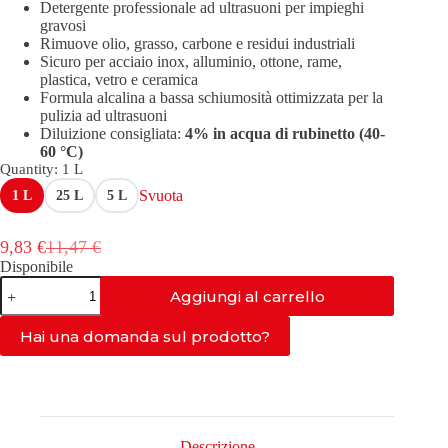
Detergente professionale ad ultrasuoni per impieghi
da
gravosi
11,99 €
Rimuove olio, grasso, carbone e residui industriali
a
Sicuro per acciaio inox, alluminio, ottone, rame,
146,99 €
plastica, vetro e ceramica
Formula alcalina a bassa schiumosità ottimizzata per la
pulizia ad ultrasuoni
Diluizione consigliata:
4% in acqua di rubinetto (40-
60 °C)
Quantity
: 1 L
Svuota
1 L
25 L
5 L
9,83
€
11,47
€
Il
Il
Disponibile
prezzo
prezzo
AS-
originale
attuale
Aggiungi al carrello
GEN
era:
è:
quantità
11,47 €.
9,83 €.
Hai una domanda sul prodotto?
Descrizione