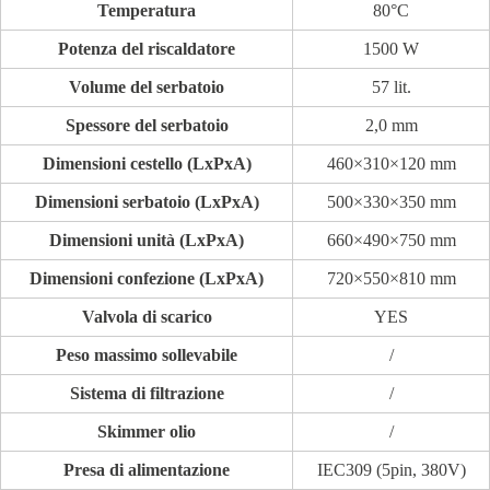
Temperatura
80°C
Potenza del riscaldatore
1500 W
Volume del serbatoio
57 lit.
Spessore del serbatoio
2,0 mm
Dimensioni cestello (LxPxA)
460×310×120 mm
Dimensioni serbatoio (LxPxA)
500×330×350 mm
Dimensioni unità (LxPxA)
660×490×750 mm
Dimensioni confezione (LxPxA)
720×550×810 mm
Valvola di scarico
YES
Peso massimo sollevabile
/
Sistema di filtrazione
/
Skimmer olio
/
Presa di alimentazione
IEC309 (5pin, 380V)