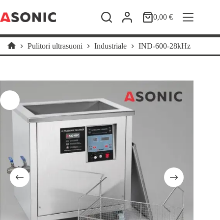
Salta
al
0,00
€
Carrello
contenuto
Pulitori ultrasuoni
Industriale
IND-600-28kHz
Home