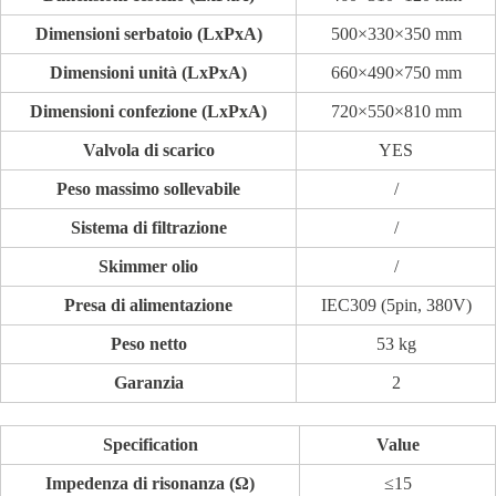
Dimensioni serbatoio (LxPxA)
500×330×350 mm
Dimensioni unità (LxPxA)
660×490×750 mm
Dimensioni confezione (LxPxA)
720×550×810 mm
Valvola di scarico
YES
Peso massimo sollevabile
/
Sistema di filtrazione
/
Skimmer olio
/
Presa di alimentazione
IEC309 (5pin, 380V)
Peso netto
53 kg
Garanzia
2
Specification
Value
Impedenza di risonanza (Ω)
≤15