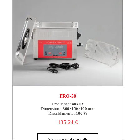
PRO-50
Frequenza:
40kHz
Dimensioni:
300×150×100 mm
Riscaldamento:
100 W
135,24
€
Aggiungi al carrello