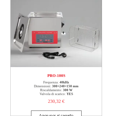
PRO-100S
Frequenza:
40kHz
Dimensioni:
300×240×150 mm
Riscaldamento:
300 W
Valvola di scarico:
YES
230,32
€
Aggiungi al carrello