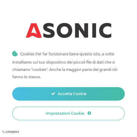
Cookies Per far funzionare bene questo sito, a volte
asonic@pulitoreultrasuoni.it
installiamo sul tuo dispositivo dei piccoli file di dati che si
Lun – Ven 8.00-16.00
chiamano "cookies". Anche la maggior parte dei grandi siti
fanno lo stesso.
Accetta Cookie
INFORMAZIONI
Impostazioni Cookie
Azienda
Contatto