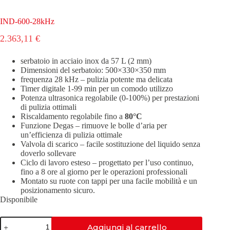
IND-600-28kHz
2.363,11
€
serbatoio in acciaio inox da 57 L (2 mm)
Dimensioni del serbatoio: 500×330×350 mm
frequenza 28 kHz – pulizia potente ma delicata
Timer digitale 1-99 min per un comodo utilizzo
Potenza ultrasonica regolabile (0-100%) per prestazioni
di pulizia ottimali
Riscaldamento regolabile fino a
80°C
Funzione Degas – rimuove le bolle d’aria per
un’efficienza di pulizia ottimale
Valvola di scarico – facile sostituzione del liquido senza
doverlo sollevare
Ciclo di lavoro esteso – progettato per l’uso continuo,
fino a 8 ore al giorno per le operazioni professionali
Montato su ruote con tappi per una facile mobilità e un
posizionamento sicuro.
Disponibile
IND-
Aggiungi al carrello
600-