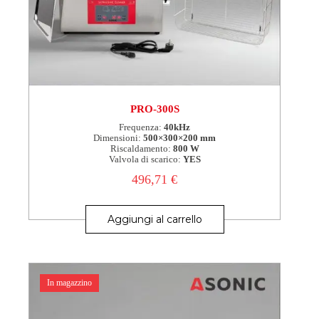
PRO-300S
Frequenza:
40kHz
Dimensioni:
500×300×200 mm
Riscaldamento:
800 W
Valvola di scarico:
YES
496,71
€
Aggiungi al carrello
In magazzino