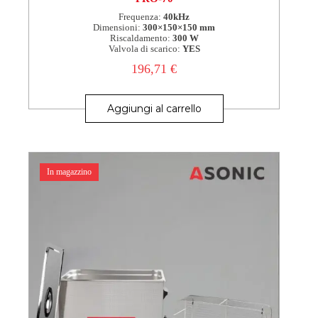
Frequenza:
40kHz
Dimensioni:
300×150×150 mm
Riscaldamento:
300 W
Valvola di scarico:
YES
196,71
€
Aggiungi al carrello
In magazzino