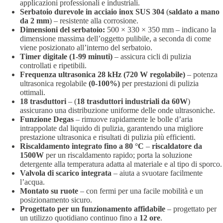
applicazioni professionali e industriali.
Serbatoio durevole in acciaio inox SUS 304
(
saldato a mano
da 2 mm
) – resistente alla corrosione.
Dimensioni del serbatoio:
500 × 330 × 350 mm – indicano la
dimensione massima dell’oggetto pulibile, a seconda di come
viene posizionato all’interno del serbatoio.
Timer digitale (1-99 minuti)
– assicura cicli di pulizia
controllati e ripetibili.
Frequenza ultrasonica 28 kHz (720 W regolabile)
– potenza
ultrasonica regolabile
(0-100%)
per prestazioni di pulizia
ottimali.
18 trasduttori
– (
18 trasduttori industriali da 60W
)
assicurano una distribuzione uniforme delle onde ultrasoniche.
Funzione Degas
– rimuove rapidamente le bolle d’aria
intrappolate dal liquido di pulizia, garantendo una migliore
prestazione ultrasonica e risultati di pulizia più efficienti.
Riscaldamento integrato fino a 80 °C
–
riscaldatore da
1500W
per un riscaldamento rapido; porta la soluzione
detergente alla temperatura adatta al materiale e al tipo di sporco.
Valvola di scarico integrata
– aiuta a svuotare facilmente
l’acqua.
Montato su ruote
– con fermi per una facile mobilità e un
posizionamento sicuro.
Progettato per un funzionamento affidabile
– progettato per
un utilizzo quotidiano continuo fino a
12 ore
.