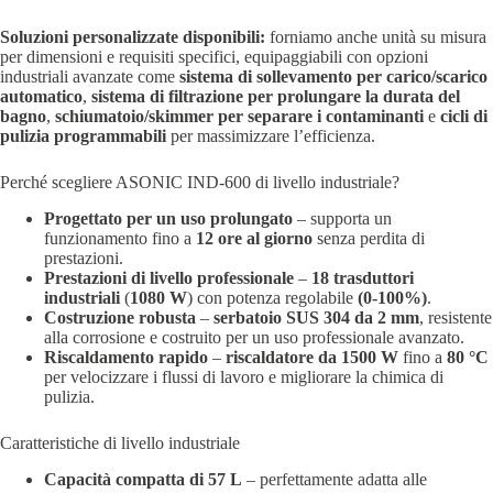
Soluzioni personalizzate disponibili:
forniamo anche unità su misura
per dimensioni e requisiti specifici, equipaggiabili con opzioni
industriali avanzate come
sistema di sollevamento per carico/scarico
automatico
,
sistema di filtrazione per prolungare la durata del
bagno
,
schiumatoio/skimmer per separare i contaminanti
e
cicli di
pulizia programmabili
per massimizzare l’efficienza.
Perché scegliere ASONIC IND-600 di livello industriale?
Progettato per un uso prolungato
– supporta un
funzionamento fino a
12 ore al giorno
senza perdita di
prestazioni.
Prestazioni di livello professionale
–
18 trasduttori
industriali
(
1080 W
) con potenza regolabile
(0-100%)
.
Costruzione robusta
–
serbatoio SUS 304 da 2 mm
, resistente
alla corrosione e costruito per un uso professionale avanzato.
Riscaldamento rapido
–
riscaldatore da 1500 W
fino a
80 °C
per velocizzare i flussi di lavoro e migliorare la chimica di
pulizia.
Caratteristiche di livello industriale
Capacità compatta di 57 L
– perfettamente adatta alle