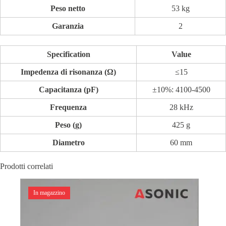
Peso netto
53 kg
Garanzia
2
Specification
Value
Impedenza di risonanza (Ω)
≤15
Capacitanza (pF)
±10%: 4100-4500
Frequenza
28 kHz
Peso (g)
425 g
Diametro
60 mm
Prodotti correlati
In magazzino