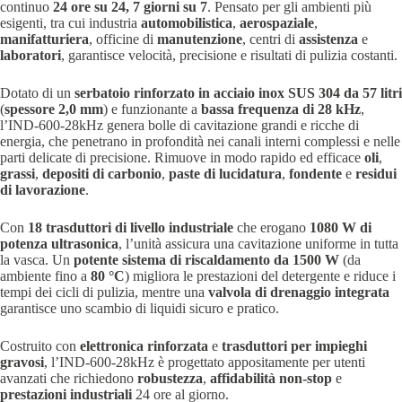
continuo
24 ore su 24, 7 giorni su 7
. Pensato per gli ambienti più
esigenti, tra cui industria
automobilistica
,
aerospaziale
,
manifatturiera
, officine di
manutenzione
, centri di
assistenza
e
laboratori
, garantisce velocità, precisione e risultati di pulizia costanti.
Dotato di un
serbatoio rinforzato in acciaio inox SUS 304 da 57 litri
(
spessore 2,0 mm
) e funzionante a
bassa frequenza di 28 kHz
,
l’IND-600-28kHz genera bolle di cavitazione grandi e ricche di
energia, che penetrano in profondità nei canali interni complessi e nelle
parti delicate di precisione. Rimuove in modo rapido ed efficace
oli
,
grassi
,
depositi di carbonio
,
paste di lucidatura
,
fondente
e
residui
di lavorazione
.
Con
18 trasduttori di livello industriale
che erogano
1080 W di
potenza ultrasonica
, l’unità assicura una cavitazione uniforme in tutta
la vasca. Un
potente sistema di riscaldamento da 1500 W
(da
ambiente fino a
80 °C
) migliora le prestazioni del detergente e riduce i
tempi dei cicli di pulizia, mentre una
valvola di drenaggio integrata
garantisce uno scambio di liquidi sicuro e pratico.
Costruito con
elettronica rinforzata
e
trasduttori per impieghi
gravosi
, l’IND-600-28kHz è progettato appositamente per utenti
avanzati che richiedono
robustezza
,
affidabilità non-stop
e
prestazioni industriali
24 ore al giorno.