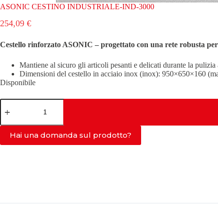
ASONIC CESTINO INDUSTRIALE-IND-3000
254,09
€
Cestello rinforzato ASONIC – progettato con una rete robusta per l
Mantiene al sicuro gli articoli pesanti e delicati durante la pulizia
Dimensioni del cestello in acciaio inox (inox): 950×650×160 (
Disponibile
ASONIC
CESTINO
INDUSTRIALE-
IND-
Hai una domanda sul prodotto?
3000
quantità