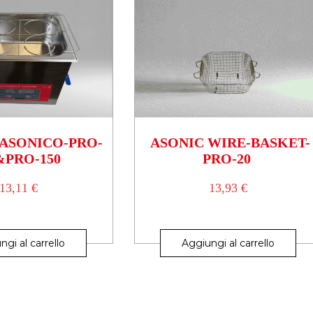
ASONICO-PRO-
ASONIC WIRE-BASKET-
&PRO-150
PRO-20
13,11
€
13,93
€
ngi al carrello
Aggiungi al carrello