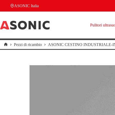
Salta
ASONIC Italia
al
contenuto
Pulitori ultrasu
Pezzi di ricambio
ASONIC CESTINO INDUSTRIALE-I
Home