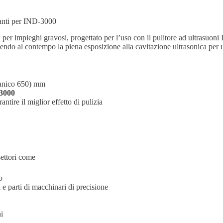
santi per IND-3000
 per impieghi gravosi, progettato per l’uso con il pulitore ad ultrasuoni
tendo al contempo la piena esposizione alla cavitazione ultrasonica per 
manico 650) mm
-3000
ntire il miglior effetto di pulizia
settori come
o
 e parti di macchinari di precisione
i