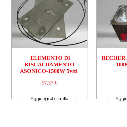
ELEMENTO DI
BECHER 
RISCALDAMENTO
100
ASONICO-1500W 5viti
57,37
€
Aggiungi al carrello
Aggiu