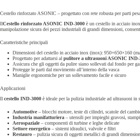
Cestello rinforzato ASONIC – progettato con rete robusta per parti pe
Il
Cestello
rinforzato ASONIC
IND-3000
è un cestello in acciaio inox
manipolazione sicura dei pezzi industriali di grandi dimensioni, consen
Caratteristiche principali
Dimensioni del cestello in acciaio inox (inox): 950×650×160 (
Progettato per adattarsi al
pulitore a ultrasuoni ASONIC IND
Assicura che gli oggetti da pulire siano sollevati dal fondo per gara
Protegge le parti dal movimento all’interno della vasca
Maniglie ergonomiche per un sollevamento facile e sicuro
Applicazioni
Il
cestello IND-3000
è ideale per la pulizia industriale ad ultrasuoni in 
Automotive
– blocchi motore, teste di cilindri, scatole del cambi
Industria manifatturiera
– utensili per impieghi gravosi, stampi
Aerospaziale
– componenti di turbine e leghe delicate
Settore energetico
– sistemi idraulici, valvole e filtri
Restauro
– pulizia sicura di oggetti metallici di grandi dimension