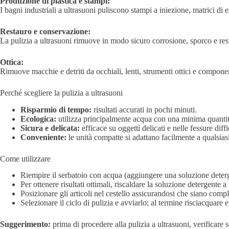
Produzione di plastica e stampi:
I bagni industriali a ultrasuoni puliscono stampi a iniezione, matrici di es
Restauro e conservazione:
La pulizia a ultrasuoni rimuove in modo sicuro corrosione, sporco e resi
Ottica:
Rimuove macchie e detriti da occhiali, lenti, strumenti ottici e compone
Perché scegliere la pulizia a ultrasuoni
Risparmio di tempo:
risultati accurati in pochi minuti.
Ecologica:
utilizza principalmente acqua con una minima quantit
Sicura e delicata:
efficace su oggetti delicati e nelle fessure diff
Conveniente:
le unità compatte si adattano facilmente a qualsias
Come utilizzare
Riempire il serbatoio con acqua (aggiungere una soluzione deterg
Per ottenere risultati ottimali, riscaldare la soluzione detergente a
Posizionare gli articoli nel cestello assicurandosi che siano com
Selezionare il ciclo di pulizia e avviarlo; al termine risciacquare 
Suggerimento:
prima di procedere alla pulizia a ultrasuoni, verificare s