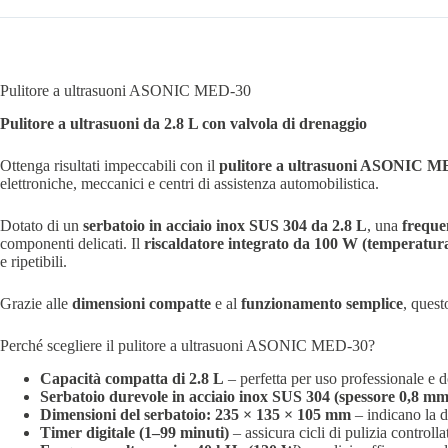
Pulitore a ultrasuoni ASONIC MED-30
Pulitore a ultrasuoni da 2.8 L con valvola di drenaggio
Ottenga risultati impeccabili con il
pulitore a ultrasuoni ASONIC M
elettroniche, meccanici e centri di assistenza automobilistica.
Dotato di un
serbatoio in acciaio inox SUS 304 da 2.8 L
, una
freque
componenti delicati. Il
riscaldatore integrato da 100 W (temperatur
e ripetibili.
Grazie alle
dimensioni compatte
e al
funzionamento semplice
, quest
Perché scegliere il pulitore a ultrasuoni ASONIC MED-30?
Capacità compatta di 2.8 L
– perfetta per uso professionale e d
Serbatoio durevole in acciaio inox SUS 304 (spessore 0,8 mm
Dimensioni del serbatoio: 235 × 135 × 105 mm
– indicano la d
Timer digitale (1–99 minuti)
– assicura cicli di pulizia controllati