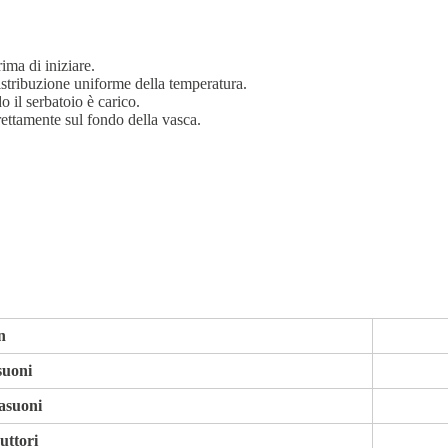
ima di iniziare.
istribuzione uniforme della temperatura.
 il serbatoio è carico.
irettamente sul fondo della vasca.
n
suoni
asuoni
uttori