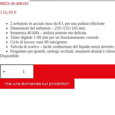
MED-30-40KHZ
116,39
€
2.serbatoio in acciaio inox da 8 L per una pulizia efficiente
Dimensioni del serbatoio – 235×135×105 mm
frequenza 40 kHz – pulizia potente ma delicata
Timer digitale 1-99 min per un funzionamento comodo
Ciclo di lavoro: max 90 min/giorno
Valvola di scarico – facile sostituzione del liquido senza doverlo 
Progettato per gioielli, orologi, occhiali, strumenti dentali e chirur
Disponibile
MED-
30-
40KHZ
quantità
Hai una domanda sul prodotto?