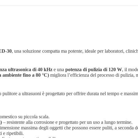
ED-30
, una soluzione compatta ma potente, ideale per laboratori, cliniche
nza ultrasonica di 40 kHz
e una
potenza di pulizia di 120 W
, il mod
a ambiente fino a 80 °C)
migliora l’efficienza del processo di pulizia, 
o pulitore a ultrasuoni è progettato per offrire durata nel tempo e massim
omestico su piccola scala.
)
– resistente alla corrosione e progettato per un uso a lungo termine.
imensione massima degli oggetti che possono essere puliti, a seconda del
 e ripetibili.