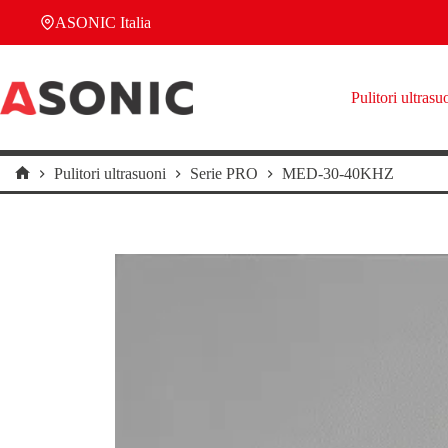
Salta
ASONIC Italia
al
contenuto
Pulitori ultrasu
Pulitori ultrasuoni
Serie PRO
MED-30-40KHZ
Home