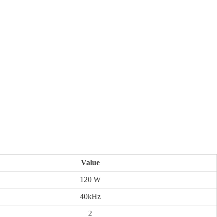
Value
120 W
40kHz
2