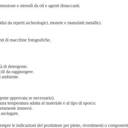
trusione e utensili da oli e agenti distaccanti.
dui da reperti archeologici, monete e manufatti metallici.
nti di macchine fotografiche.
à di detergente.
icili da raggiungere.
i ambiente.
ente approvata se necessario).
 una temperatura adatta al materiale e al tipo di sporco.
pletamente immersi.
e asciugare.
empre le indicazioni del produttore per pietre, rivestimenti o componenti 