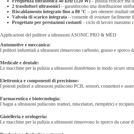
Frequenza ultrasonica 40 kHz (120 W)
– pulizia efficace ma de
2 trasduttori ultrasonici
– garantiscono una distribuzione unifor
Riscaldamento integrato fino a 80 °C
– per ottenere risultati o
Valvola di scarico integrata
– consente di svuotare facilmente il
Progettato per prestazioni costanti
– ciclo di lavoro massimo co
Applicazioni del pulitore a ultrasuoni ASONIC PRO & MED
Automotive e meccanica:
I pulitori industriali a ultrasuoni rimuovono carbonio, grasso e sporco da
Medicale e dentale:
Le macchine per la pulizia a ultrasuoni disinfettano in modo sicuro strume
Elettronica e componenti di precisione:
I potenti pulitori a ultrasuoni puliscono PCB, sensori, connettori e asse
Farmaceutica e biotecnologia:
I bagni a ultrasuoni puliscono reattori, miscelatori, riempitrici e recipi
Gioielleria e orologeria:
Le macchine per la pulizia a ultrasuoni rimuovono lo sporco da casse di o