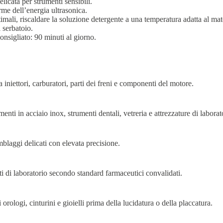
licata per strumenti sensibili.
me dell’energia ultrasonica.
ttimali, riscaldare la soluzione detergente a una temperatura adatta al mate
 serbatoio.
nsigliato: 90 minuti al giorno.
 iniettori, carburatori, parti dei freni e componenti del motore.
nti in acciaio inox, strumenti dentali, vetreria e attrezzature di laborat
mblaggi delicati con elevata precisione.
enti di laboratorio secondo standard farmaceutici convalidati.
rologi, cinturini e gioielli prima della lucidatura o della placcatura.