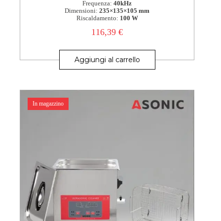
Frequenza:
40kHz
Dimensioni:
235×135×105 mm
Riscaldamento:
100 W
116,39
€
Aggiungi al carrello
In magazzino