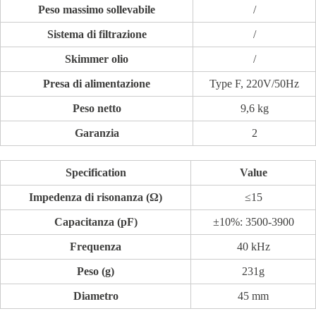
Peso massimo sollevabile
/
Sistema di filtrazione
/
Skimmer olio
/
Presa di alimentazione
Type F, 220V/50Hz
Peso netto
9,6 kg
Garanzia
2
Specification
Value
Impedenza di risonanza (Ω)
≤15
Capacitanza (pF)
±10%: 3500-3900
Frequenza
40 kHz
Peso (g)
231g
Diametro
45 mm