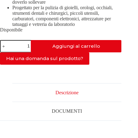
doverlo sollevare
Progettato per la pulizia di gioielli, orologi, occhiali,
strumenti dentali e chirurgici, piccoli utensili,
carburatori, componenti elettronici, attrezzature per
tatuaggi e vetreria da laboratorio
Disponibile
PRO-
Aggiungi al carrello
150S
quantità
Hai una domanda sul prodotto?
Descrizione
DOCUMENTI