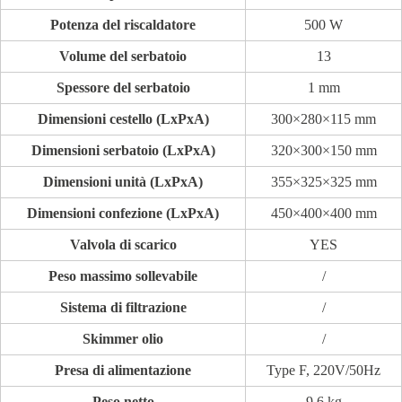
Potenza del riscaldatore
500 W
Volume del serbatoio
13
Spessore del serbatoio
1 mm
Dimensioni cestello (LxPxA)
300×280×115 mm
Dimensioni serbatoio (LxPxA)
320×300×150 mm
Dimensioni unità (LxPxA)
355×325×325 mm
Dimensioni confezione (LxPxA)
450×400×400 mm
Valvola di scarico
YES
Peso massimo sollevabile
/
Sistema di filtrazione
/
Skimmer olio
/
Presa di alimentazione
Type F, 220V/50Hz
Peso netto
9,6 kg