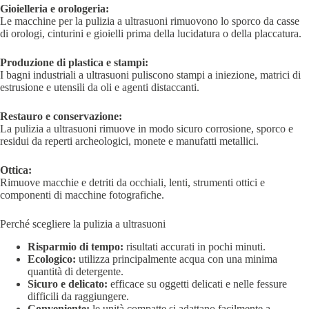
Gioielleria e orologeria:
Le macchine per la pulizia a ultrasuoni rimuovono lo sporco da casse
di orologi, cinturini e gioielli prima della lucidatura o della placcatura.
Produzione di plastica e stampi:
I bagni industriali a ultrasuoni puliscono stampi a iniezione, matrici di
estrusione e utensili da oli e agenti distaccanti.
Restauro e conservazione:
La pulizia a ultrasuoni rimuove in modo sicuro corrosione, sporco e
residui da reperti archeologici, monete e manufatti metallici.
Ottica:
Rimuove macchie e detriti da occhiali, lenti, strumenti ottici e
componenti di macchine fotografiche.
Perché scegliere la pulizia a ultrasuoni
Risparmio di tempo:
risultati accurati in pochi minuti.
Ecologico:
utilizza principalmente acqua con una minima
quantità di detergente.
Sicuro e delicato:
efficace su oggetti delicati e nelle fessure
difficili da raggiungere.
Conveniente:
le unità compatte si adattano facilmente a