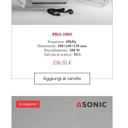
PRO-100S
Frequenza:
40kHz
Dimensioni:
300×240×150 mm
Riscaldamento:
300 W
Valvola di scarico:
YES
230,32
€
Aggiungi al carrello
In magazzino