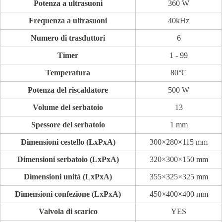
Potenza a ultrasuoni
360 W
Frequenza a ultrasuoni
40kHz
Numero di trasduttori
6
Timer
1 - 99
Temperatura
80°C
Potenza del riscaldatore
500 W
Volume del serbatoio
13
Spessore del serbatoio
1 mm
Dimensioni cestello (LxPxA)
300×280×115 mm
Dimensioni serbatoio (LxPxA)
320×300×150 mm
Dimensioni unità (LxPxA)
355×325×325 mm
Dimensioni confezione (LxPxA)
450×400×400 mm
Valvola di scarico
YES