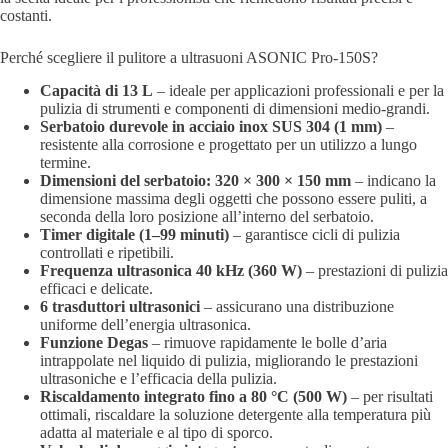
costanti.
Perché scegliere il pulitore a ultrasuoni ASONIC Pro-150S?
Capacità di 13 L
– ideale per applicazioni professionali e per la
pulizia di strumenti e componenti di dimensioni medio-grandi.
Serbatoio durevole in acciaio inox SUS 304 (1 mm)
–
resistente alla corrosione e progettato per un utilizzo a lungo
termine.
Dimensioni del serbatoio: 320 × 300 × 150 mm
– indicano la
dimensione massima degli oggetti che possono essere puliti, a
seconda della loro posizione all’interno del serbatoio.
Timer digitale (1–99 minuti)
– garantisce cicli di pulizia
controllati e ripetibili.
Frequenza ultrasonica 40 kHz (360 W)
– prestazioni di pulizia
efficaci e delicate.
6 trasduttori ultrasonici
– assicurano una distribuzione
uniforme dell’energia ultrasonica.
Funzione Degas
– rimuove rapidamente le bolle d’aria
intrappolate nel liquido di pulizia, migliorando le prestazioni
ultrasoniche e l’efficacia della pulizia.
Riscaldamento integrato fino a 80 °C (500 W)
– per risultati
ottimali, riscaldare la soluzione detergente alla temperatura più
adatta al materiale e al tipo di sporco.