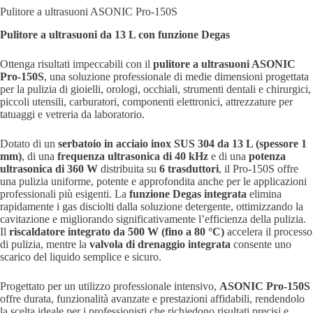
Pulitore a ultrasuoni ASONIC Pro-150S
Pulitore a ultrasuoni da 13 L con funzione Degas
Ottenga risultati impeccabili con il
pulitore a ultrasuoni ASONIC
Pro-150S
, una soluzione professionale di medie dimensioni progettata
per la pulizia di gioielli, orologi, occhiali, strumenti dentali e chirurgici,
piccoli utensili, carburatori, componenti elettronici, attrezzature per
tatuaggi e vetreria da laboratorio.
Dotato di un
serbatoio in acciaio inox SUS 304 da 13 L (spessore 1
mm)
, di una
frequenza ultrasonica di 40 kHz
e di una
potenza
ultrasonica di 360 W
distribuita su
6 trasduttori
, il Pro-150S offre
una pulizia uniforme, potente e approfondita anche per le applicazioni
professionali più esigenti. La
funzione Degas integrata
elimina
rapidamente i gas disciolti dalla soluzione detergente, ottimizzando la
cavitazione e migliorando significativamente l’efficienza della pulizia.
Il
riscaldatore integrato da 500 W (fino a 80 °C)
accelera il processo
di pulizia, mentre la
valvola di drenaggio integrata
consente uno
scarico del liquido semplice e sicuro.
Progettato per un utilizzo professionale intensivo,
ASONIC Pro-150S
offre durata, funzionalità avanzate e prestazioni affidabili, rendendolo
la scelta ideale per i professionisti che richiedono risultati precisi e