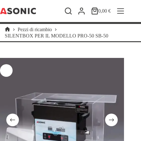
Salta
al
0,00
€
Carrello
contenuto
Pezzi di ricambio
Home
SILENTBOX PER IL MODELLO PRO-50 SB-50