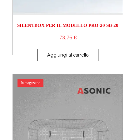
SILENTBOX PER IL MODELLO PRO-20 SB-20
73,76
€
Aggiungi al carrello
In magazzino