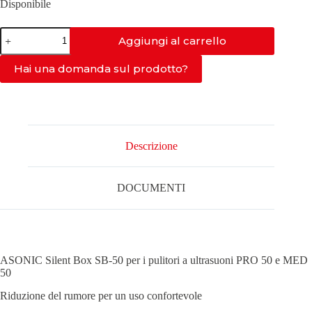
Disponibile
SILENTBOX
Aggiungi al carrello
PER
IL
MODELLO
Hai una domanda sul prodotto?
PRO-
50
SB-
50
quantità
Descrizione
DOCUMENTI
ASONIC Silent Box SB-50 per i pulitori a ultrasuoni PRO 50 e MED
50
Riduzione del rumore per un uso confortevole