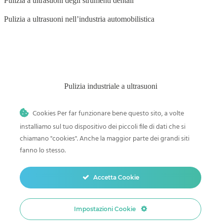
Pulizia a ultrasuoni degli strumenti dentali
Pulizia a ultrasuoni nell’industria automobilistica
BLOG
Pulizia industriale a ultrasuoni
Pulitore a ultrasuoni nei saloni di bellezza
Cookies Per far funzionare bene questo sito, a volte
Pulizia a ultrasuoni nell’industria grafica
installiamo sul tuo dispositivo dei piccoli file di dati che si
chiamano "cookies". Anche la maggior parte dei grandi siti
Pulizia dei componenti elettronici
fanno lo stesso.
Pulizia a ultrasuoni nell’industria alimentare
Pulizia a ultrasuoni nell’industria aeronautica
Accetta Cookie
Impostazioni Cookie