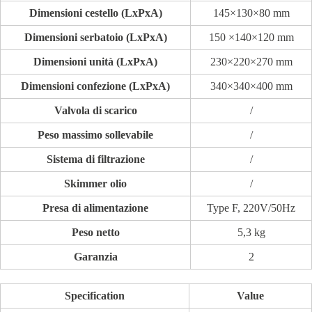
Dimensioni cestello (LxPxA)
145×130×80 mm
Dimensioni serbatoio (LxPxA)
150 ×140×120 mm
Dimensioni unità (LxPxA)
230×220×270 mm
Dimensioni confezione (LxPxA)
340×340×400 mm
Valvola di scarico
/
Peso massimo sollevabile
/
Sistema di filtrazione
/
Skimmer olio
/
Presa di alimentazione
Type F, 220V/50Hz
Peso netto
5,3 kg
Garanzia
2
Specification
Value