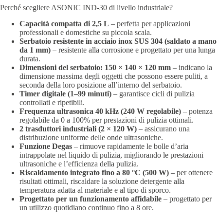
Perché scegliere ASONIC IND-30 di livello industriale?
Capacità compatta di 2,5 L
– perfetta per applicazioni
professionali e domestiche su piccola scala.
Serbatoio resistente in acciaio inox SUS 304 (saldato a mano
da 1 mm)
– resistente alla corrosione e progettato per una lunga
durata.
Dimensioni del serbatoio: 150 × 140 × 120 mm
– indicano la
dimensione massima degli oggetti che possono essere puliti, a
seconda della loro posizione all’interno del serbatoio.
Timer digitale (1–99 minuti)
– garantisce cicli di pulizia
controllati e ripetibili.
Frequenza ultrasonica 40 kHz (240 W regolabile)
– potenza
regolabile da 0 a 100% per prestazioni di pulizia ottimali.
2 trasduttori industriali (2 × 120 W)
– assicurano una
distribuzione uniforme delle onde ultrasoniche.
Funzione Degas
– rimuove rapidamente le bolle d’aria
intrappolate nel liquido di pulizia, migliorando le prestazioni
ultrasoniche e l’efficienza della pulizia.
Riscaldamento integrato fino a 80 °C (500 W)
– per ottenere
risultati ottimali, riscaldare la soluzione detergente alla
temperatura adatta al materiale e al tipo di sporco.
Progettato per un funzionamento affidabile
– progettato per
un utilizzo quotidiano continuo fino a 8 ore.