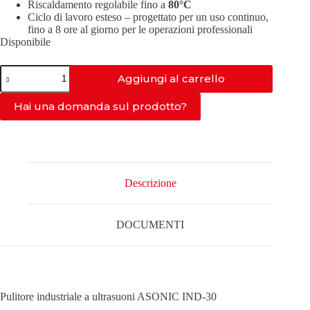
Riscaldamento regolabile fino a
80°C
Ciclo di lavoro esteso – progettato per un uso continuo,
fino a 8 ore al giorno per le operazioni professionali
Disponibile
IND-
Aggiungi al carrello
30-
40kHz
quantità
Hai una domanda sul prodotto?
Descrizione
DOCUMENTI
Pulitore industriale a ultrasuoni ASONIC IND-30