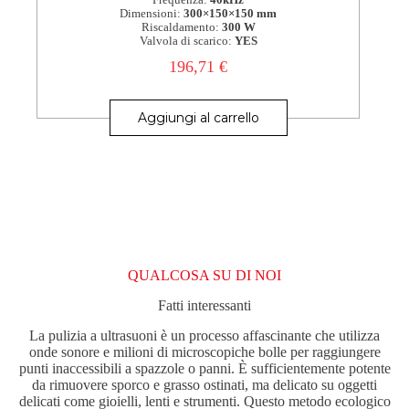
Frequenza:
40kHz
Dimensioni:
300×150×150 mm
Riscaldamento:
300 W
Valvola di scarico:
YES
196,71
€
Aggiungi al carrello
QUALCOSA SU DI NOI
Fatti interessanti
La pulizia a ultrasuoni è un processo affascinante che utilizza
onde sonore e milioni di microscopiche bolle per raggiungere
punti inaccessibili a spazzole o panni. È sufficientemente potente
da rimuovere sporco e grasso ostinati, ma delicato su oggetti
delicati come gioielli, lenti e strumenti. Questo metodo ecologico