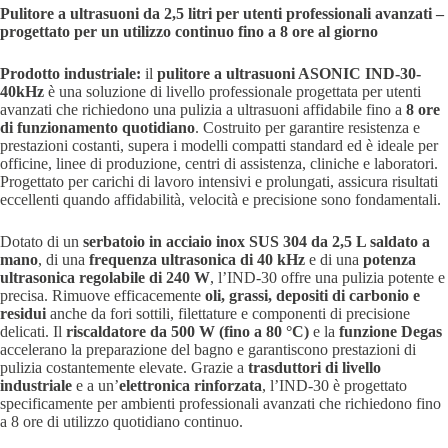
Pulitore a ultrasuoni da 2,5 litri per utenti professionali avanzati –
progettato per un utilizzo continuo fino a 8 ore al giorno
Prodotto industriale:
il
pulitore a ultrasuoni ASONIC IND-30-
40kHz
è una soluzione di livello professionale progettata per utenti
avanzati che richiedono una pulizia a ultrasuoni affidabile fino a
8 ore
di funzionamento quotidiano
. Costruito per garantire resistenza e
prestazioni costanti, supera i modelli compatti standard ed è ideale per
officine, linee di produzione, centri di assistenza, cliniche e laboratori.
Progettato per carichi di lavoro intensivi e prolungati, assicura risultati
eccellenti quando affidabilità, velocità e precisione sono fondamentali.
Dotato di un
serbatoio in acciaio inox SUS 304 da 2,5 L saldato a
mano
, di una
frequenza ultrasonica di 40 kHz
e di una
potenza
ultrasonica regolabile di 240 W
, l’IND-30 offre una pulizia potente e
precisa. Rimuove efficacemente
oli, grassi, depositi di carbonio e
residui
anche da fori sottili, filettature e componenti di precisione
delicati. Il
riscaldatore da 500 W (fino a 80 °C)
e la
funzione Degas
accelerano la preparazione del bagno e garantiscono prestazioni di
pulizia costantemente elevate. Grazie a
trasduttori di livello
industriale
e a un’
elettronica rinforzata
, l’IND-30 è progettato
specificamente per ambienti professionali avanzati che richiedono fino
a 8 ore di utilizzo quotidiano continuo.