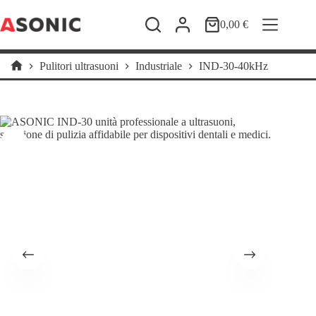
Salta
al
0,00
€
Carrello
contenuto
Pulitori ultrasuoni
Industriale
IND-30-40kHz
Home