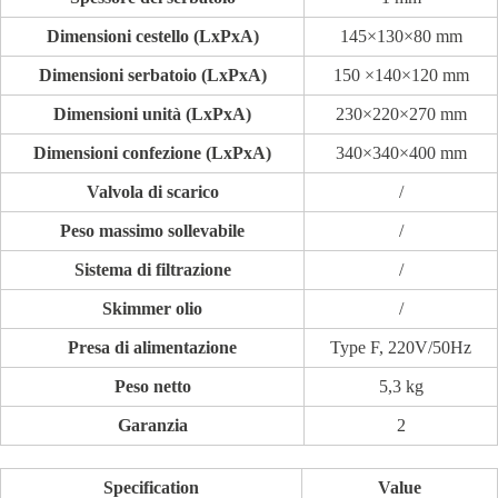
Dimensioni cestello (LxPxA)
145×130×80 mm
Dimensioni serbatoio (LxPxA)
150 ×140×120 mm
Dimensioni unità (LxPxA)
230×220×270 mm
Dimensioni confezione (LxPxA)
340×340×400 mm
Valvola di scarico
/
Peso massimo sollevabile
/
Sistema di filtrazione
/
Skimmer olio
/
Presa di alimentazione
Type F, 220V/50Hz
Peso netto
5,3 kg
Garanzia
2
Specification
Value